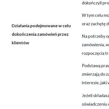
dokończyli pr
W tym celu mo
oraz zachętę d
Działania podejmowane w celu
dokończenia zamówień przez
Na potrzeby o
klientów
zamówienia, w 
rozpoczęcia t
Podstawą prawn
zmierzają do 
interesie, jak
Jeżeli składas
oświadczeniu 