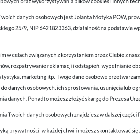
bowych oraz wykorzystywania plików cookies i innych tech
 Twoich danych osobowych jest Jolanta Motyka POW, pro
kiego 25/9, NIP 6421823363, działalność na podstawie wpis
w celach związanych z korzystaniem przez Ciebie z nasze
mów, rozpatrywanie reklamacji i odstąpień, wypełnianie
atystyka, marketing itp. Twoje dane osobowe przetwarzamy 
do danych osobowych, ich sprostowania, usunięcia lub ogr
enia danych. Ponadto możesz złożyć skargę do Prezesa 
ia Twoich danych osobowych znajdziesz w dalszej części P
tyką prywatności, w każdej chwili możesz skontaktować się