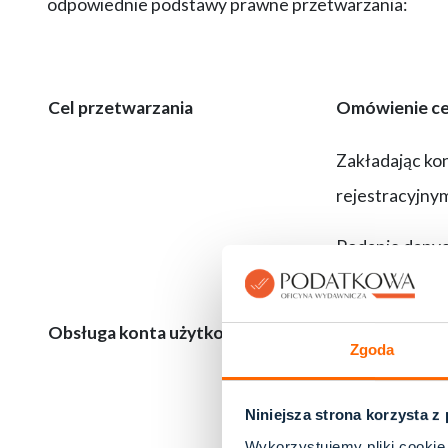
odpowiednie podstawy prawne przetwarzania:
Cel przetwarzania
Omówienie ce
Zakładając ko
rejestracyjny
Podanie danyc
W ramach edyc
Obsługa konta użytkownika
Ponadto nasz 
Zgoda
rejestrując ko
Niniejsza strona korzysta z
Dane przetwar
Wykorzystujemy pliki cookie 