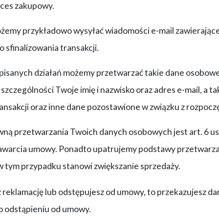
oces zakupowy.
żemy przykładowo wysyłać wiadomości e-mail zawierając
o sfinalizowania transakcji.
pisanych działań możemy przetwarzać takie dane osobowe, 
szczególności Twoje imię i nazwisko oraz adres e-mail, a t
ransakcji oraz inne dane pozostawione w związku z rozpo
ą przetwarzania Twoich danych osobowych jest art. 6 ust.
zawarcia umowy. Ponadto upatrujemy podstawy przetwarz
i w tym przypadku stanowi zwiększanie sprzedaży.
z reklamację lub odstępujesz od umowy, to przekazujesz da
o odstąpieniu od umowy.