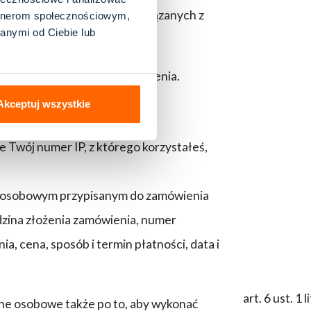
enia lub obrony roszczeń związanych z
artnerom społecznościowym,
anymi od Ciebie lub
kreślone w formularzu zamówienia.
Akceptuj wszystkie
Twój numer IP, z którego korzystałeś,
ym osobowym przypisanym do zamówienia
dzina złożenia zamówienia, numer
a, cena, sposób i termin płatności, data i
art. 6 ust. 1 
ne osobowe także po to, aby wykonać