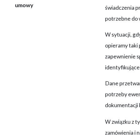
umowy
świadczenia pr
potrzebne do
W sytuacji, g
opieramy taki
zapewnienie s
identyfikując
Dane przetwar
potrzeby ewen
dokumentacji 
W związku z ty
zamówienia i n