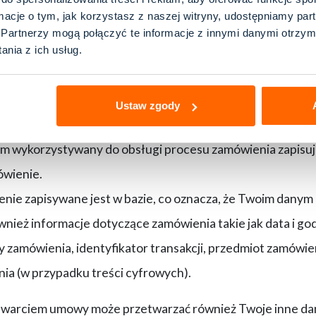
 do archiwum na potrzeby ewentualnego ustalenia, dochodz
ormacje o tym, jak korzystasz z naszej witryny, udostępniamy p
Partnerzy mogą połączyć te informacje z innymi danymi otrzym
użytkownika.
nia z ich usług.
wienie, musisz podać dane niezbędne do jego realizacji o
Ustaw zgody
h jest warunkiem złożenia zamówienia.
m wykorzystywany do obsługi procesu zamówienia zapisuje 
ówienie.
nie zapisywane jest w bazie, co oznacza, że Twoim dan
nież informacje dotyczące zamówienia takie jak data i go
y zamówienia, identyfikator transakcji, przedmiot zamówieni
ia (w przypadku treści cyfrowych).
awarciem umowy może przetwarzać również Twoje inne da