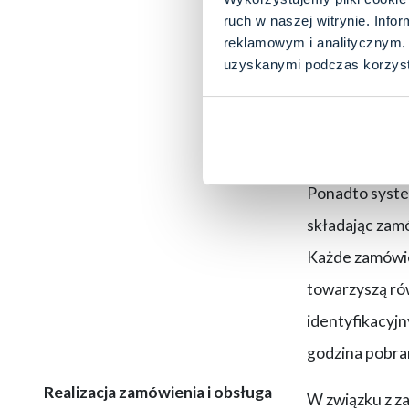
dane trafiają
ruch w naszej witrynie. Inf
reklamowym i analitycznym. 
usługą konta 
uzyskanymi podczas korzysta
Składając zamó
Podanie danyc
Ponadto syste
składając zam
Każde zamówie
towarzyszą rów
identyfikacyjn
godzina pobran
Realizacja zamówienia i obsługa
W związku z z