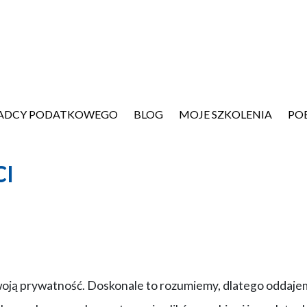
ADCY PODATKOWEGO
BLOG
MOJE SZKOLENIA
PO
CI
sz swoją prywatność. Doskonale to rozumiemy, dlatego odd