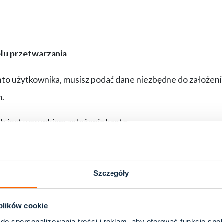
lu przetwarzania
nto użytkownika, musisz podać dane niezbędne do założeni
m.
h jest warunkiem założenia konta.
ji danych konta możesz podać swoje dalej idące dane, zgo
system wykorzystywany do obsługi kont użytkowników zapis
Szczegóły
nto użytkownika.
 plików cookie
zane są w celu świadczenia na Twoją rzecz usługi konta u
do spersonalizowania treści i reklam, aby oferować funkcje sp