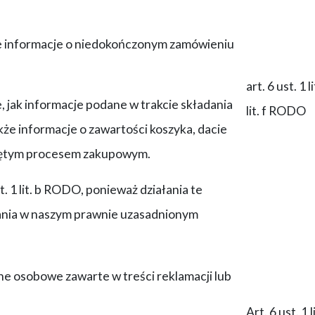
e informacje o niedokończonym zamówieniu
art. 6 ust. 1 
jak informacje podane w trakcie składania
lit. f RODO
akże informacje o zawartości koszyka, dacie
czętym procesem zakupowym.
 1 lit. b RODO, ponieważ działania te
ania w naszym prawnie uzasadnionym
ne osobowe zawarte w treści reklamacji lub
Art. 6 ust. 1