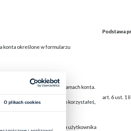
Podstawa p
a konta określone w formularzu
dnie z dostępnymi opcjami w ramach konta.
art. 6 ust. 1
uje Twój numer IP, z którego korzystałeś,
O plikach cookies
żytkownika. Po usunięciu konta użytkownika
ołecznościowe i analizować