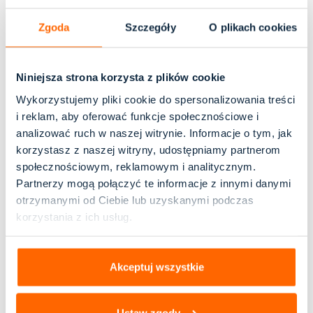
Zgoda
Szczegóły
O plikach cookies
quiz
Niniejsza strona korzysta z plików cookie
Fiszki VAT na egzamin na
Wykorzystujemy pliki cookie do spersonalizowania treści
doradcę podatkowego
i reklam, aby oferować funkcje społecznościowe i
analizować ruch w naszej witrynie. Informacje o tym, jak
250,00
zł
korzystasz z naszej witryny, udostępniamy partnerom
społecznościowym, reklamowym i analitycznym.
Partnerzy mogą połączyć te informacje z innymi danymi
Testy online na doradcę
otrzymanymi od Ciebie lub uzyskanymi podczas
podatkowego zgodne z
korzystania z ich usług.
uchwałą 4/VIII/2023
180,00
zł
Akceptuj wszystkie
Ustaw zgody